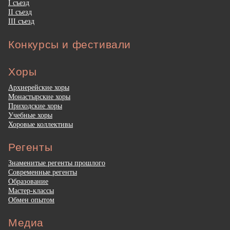
I съезд
II съезд
III съезд
Конкурсы и фестивали
Хоры
Архиерейские хоры
Монастырские хоры
Приходские хоры
Учебные хоры
Хоровые коллективы
Регенты
Знаменитые регенты прошлого
Современные регенты
Образование
Мастер-классы
Обмен опытом
Медиа