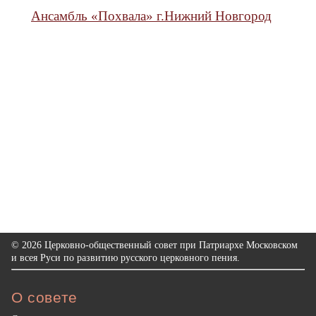
Ансамбль «Похвала» г.Нижний Новгород
© 2026 Церковно-общественный совет при Патриархе Московском
и всея Руси по развитию русского церковного пения.
О совете