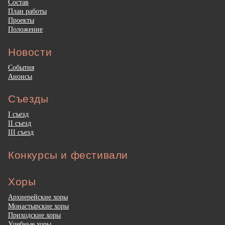
Состав
План работы
Проекты
Положение
Новости
События
Анонсы
Съезды
I съезд
II съезд
III съезд
Конкурсы и фестивали
Хоры
Архиерейские хоры
Монастырские хоры
Приходские хоры
Учебные хоры