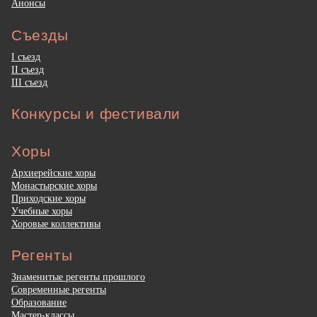
Анонсы
Съезды
I съезд
II съезд
III съезд
Конкурсы и фестивали
Хоры
Архиерейские хоры
Монастырские хоры
Приходские хоры
Учебные хоры
Хоровые коллективы
Регенты
Знаменитые регенты прошлого
Современные регенты
Образование
Мастер-классы