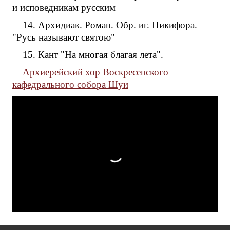
и исповедникам русским
14. Архидиак. Роман. Обр. иг. Никифора.
"Русь называют святою"
15. Кант "На многая благая лета".
Архиерейский хор Воскресенского
кафедрального собора Шуи