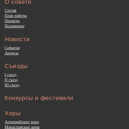
О совете
Состав
План работы
Проекты
Положение
Новости
События
Анонсы
Съезды
I съезд
II съезд
III съезд
Конкурсы и фестивали
Хоры
Архиерейские хоры
Монастырские хоры