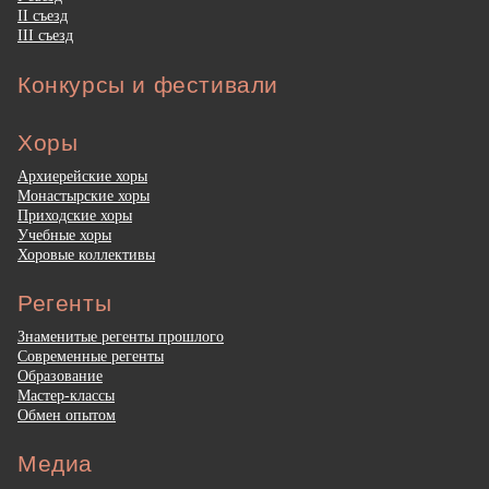
II съезд
III съезд
Конкурсы и фестивали
Хоры
Архиерейские хоры
Монастырские хоры
Приходские хоры
Учебные хоры
Хоровые коллективы
Регенты
Знаменитые регенты прошлого
Современные регенты
Образование
Мастер-классы
Обмен опытом
Медиа