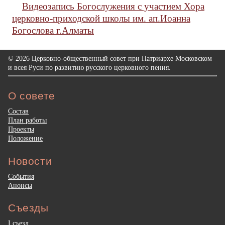
Видеозапись Богослужения с участием Хора
церковно-приходской школы им. ап.Иоанна
Богослова г.Алматы
© 2026 Церковно-общественный совет при Патриархе Московском
и всея Руси по развитию русского церковного пения.
О совете
Состав
План работы
Проекты
Положение
Новости
События
Анонсы
Съезды
I съезд