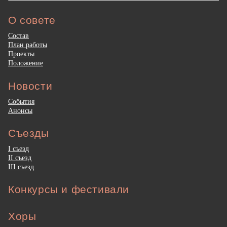
О совете
Состав
План работы
Проекты
Положение
Новости
События
Анонсы
Съезды
I съезд
II съезд
III съезд
Конкурсы и фестивали
Хоры