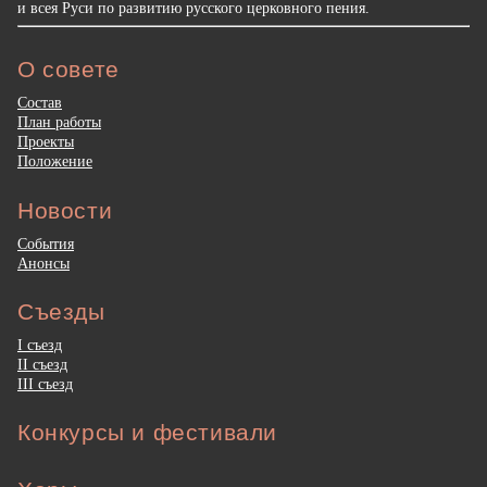
и всея Руси по развитию русского церковного пения.
О совете
Состав
План работы
Проекты
Положение
Новости
События
Анонсы
Съезды
I съезд
II съезд
III съезд
Конкурсы и фестивали