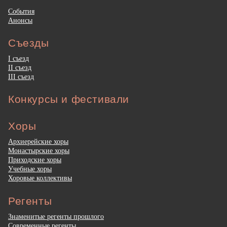
События
Анонсы
Съезды
I съезд
II съезд
III съезд
Конкурсы и фестивали
Хоры
Архиерейские хоры
Монастырские хоры
Приходские хоры
Учебные хоры
Хоровые коллективы
Регенты
Знаменитые регенты прошлого
Современные регенты