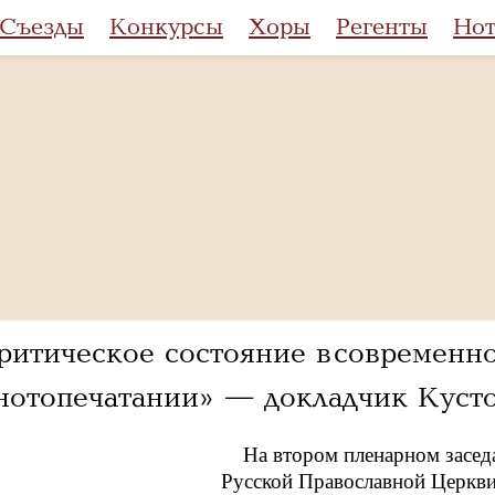
Съезды
Конкурсы
Хоры
Регенты
Но
ритическое состояние в современ
нотопечатании» — докладчик Куст
На втором пленарном засед
Русской Православной Церкви