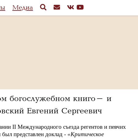
ты
Медиа
ном богослужебном книго- и
овский Евгений Сергеевич
ании II Международного съезда регентов и певчих
 был представлен доклад -
«Критическое