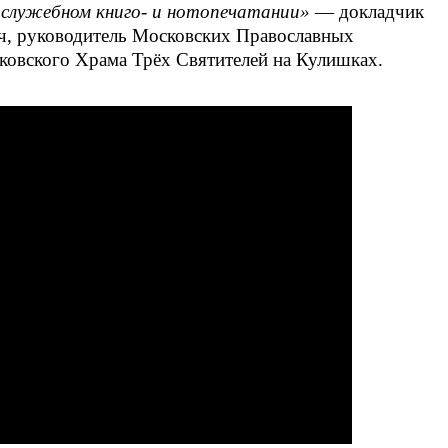
ослужебном книго- и нотопечатании»
— докладчик
ч, руководитель Московских Православных
сковского Храма Трёх Святителей на Кулишках.