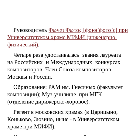
Руководитель
Φωναι Φωτος [фонэ`фото`c] при
Университетском храме МИФИ (инженерно-
физический)
.
Четыре раза удостаивалась звания лауреата
на Российских и Международных конкурсах
композиторов. Член Союза композиторов
Москвы и России.
Образование: РАМ им. Гнесиных (факультет
композиции); Муз.училище при МГК
(отделение дирижерско-хоровое).
Регент в московских храмах (в Царицыно,
Коньково, Зюзино, ныне - в Университетском
храме при МИФИ).