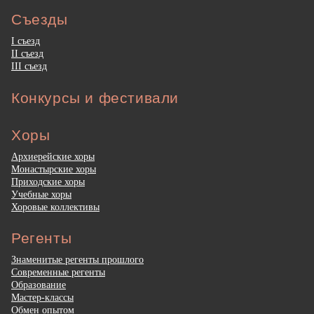
Съезды
I съезд
II съезд
III съезд
Конкурсы и фестивали
Хоры
Архиерейские хоры
Монастырские хоры
Приходские хоры
Учебные хоры
Хоровые коллективы
Регенты
Знаменитые регенты прошлого
Современные регенты
Образование
Мастер-классы
Обмен опытом