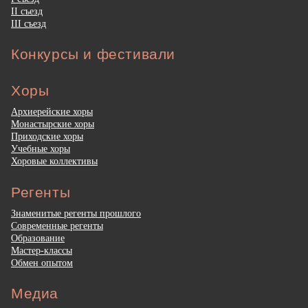
II съезд
III съезд
Конкурсы и фестивали
Хоры
Архиерейские хоры
Монастырские хоры
Приходские хоры
Учебные хоры
Хоровые коллективы
Регенты
Знаменитые регенты прошлого
Современные регенты
Образование
Мастер-классы
Обмен опытом
Медиа