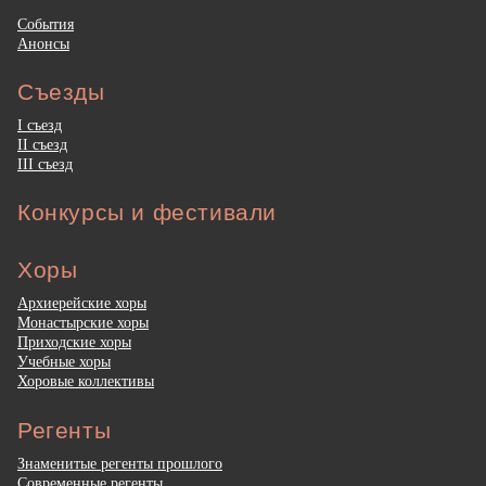
События
Анонсы
Съезды
I съезд
II съезд
III съезд
Конкурсы и фестивали
Хоры
Архиерейские хоры
Монастырские хоры
Приходские хоры
Учебные хоры
Хоровые коллективы
Регенты
Знаменитые регенты прошлого
Современные регенты