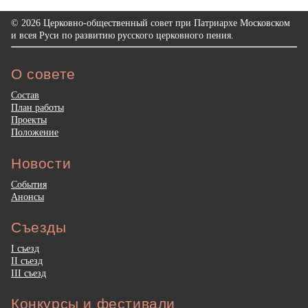
© 2026 Церковно-общественный совет при Патриархе Московском
и всея Руси по развитию русского церковного пения.
О совете
Состав
План работы
Проекты
Положение
Новости
События
Анонсы
Съезды
I съезд
II съезд
III съезд
Конкурсы и фестивали