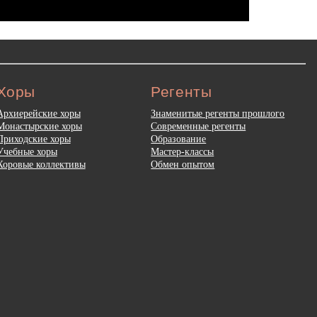
Хоры
Регенты
Архиерейские хоры
Знаменитые регенты прошлого
Монастырские хоры
Современные регенты
Приходские хоры
Образование
Учебные хоры
Мастер-классы
Хоровые коллективы
Обмен опытом