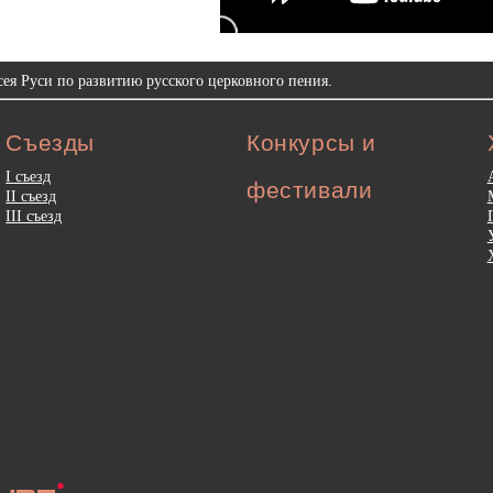
ея Руси по развитию русского церковного пения.
Съезды
Конкурсы и
I съезд
фестивали
II съезд
III съезд