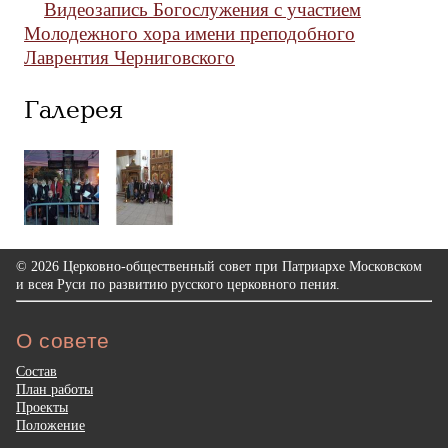
Видеозапись Богослужения с участием
Молодежного хора имени преподобного
Лаврентия Черниговского
Галерея
© 2026 Церковно-общественный совет при Патриархе Московском
и всея Руси по развитию русского церковного пения.
О совете
Состав
План работы
Проекты
Положение