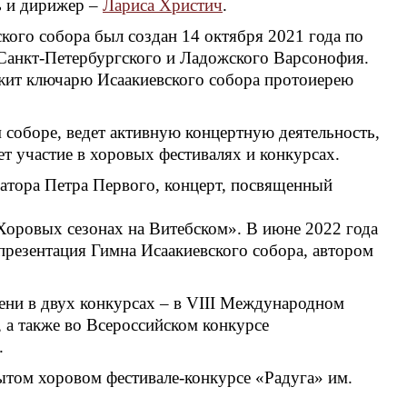
ь и дирижер –
Лариса Христич
.
ого собора был создан 14 октября 2021 года по
Санкт-Петербургского и Ладожского Варсонофия.
жит ключарю Исаакиевского собора протоиерею
 соборе, ведет активную концертную деятельность,
т участие в хоровых фестивалях и конкурсах.
ратора Петра Первого, концерт, посвященный
«Хоровых сезонах на Витебском». В июне 2022 года
презентация Гимна Исаакиевского собора, автором
пени в двух конкурсах – в VIII Международном
 а также во Всероссийском конкурсе
.
рытом хоровом фестивале-конкурсе «Радуга» им.