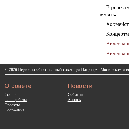
В реперту
музыка.
Хормейст
Концертм
Видеозап
Видеозап
© 2026 Церковно-общественный совет при Патриархе Московском и вс
О совете
Новости
Состав
События
План работы
Анонсы
Проекты
Положение