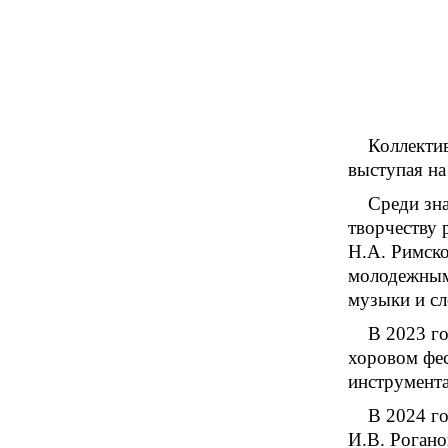
Коллектив
выступая на
Среди зна
творчеству 
Н.А. Римско
молодежным 
музыки и сл
В 2023 го
хоровом фес
инструмента
В 2024 го
И.В. Роганов