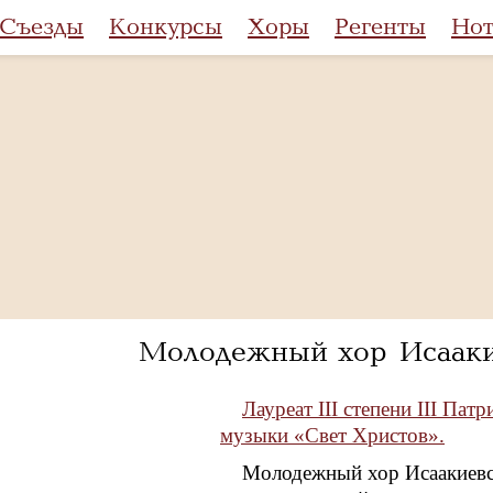
Съезды
Конкурсы
Хоры
Регенты
Но
Молодежный хор Исааки
Лауреат III степени III Па
музыки «Свет Христов».
Молодежный хор Исаакиевск