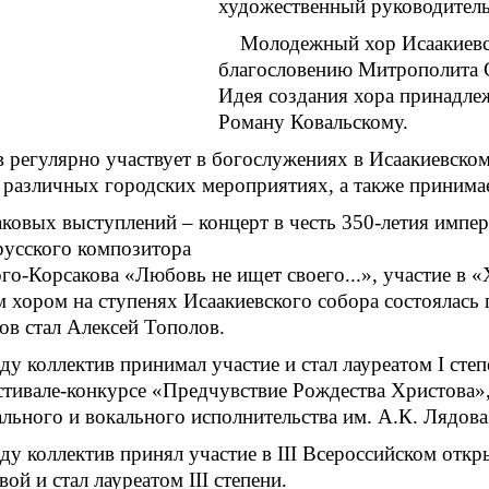
художественный руководител
Молодежный хор Исаакиевск
благословению Митрополита 
Идея создания хора принадле
Роману Ковальскому.
 регулярно участвует в богослужениях в Исаакиевском
 различных городских мероприятиях, а также принимае
ковых выступлений – концерт в честь 350-летия импе
русского композитора
го-Корсакова «Любовь не ищет своего...», участие в 
хором на ступенях Исаакиевского собора состоялась 
ов стал Алексей Тополов.
ду коллектив принимал участие и стал лауреатом I сте
тивале-конкурсе «Предчувствие Рождества Христова»,
льного и вокального исполнительства им. А.К. Лядова
ду коллектив принял участие в III Всероссийском отк
ой и стал лауреатом III степени.