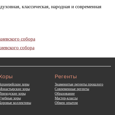
духовная, классическая, народная и современная
киевского собора
иевского собора
Хоры
Регенты
Архиерейские хоры
Знаменитые регенты прошлого
Монастырские хоры
Современные регенты
Приходские хоры
Образование
Учебные хоры
Мастер-классы
Хоровые коллективы
Обмен опытом