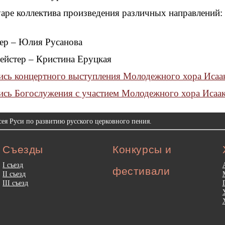
аре коллектива произведения различных направлений: 
ер – Юлия Русанова
ейстер – Кристина Еруцкая
ись концертного выступления Молодежного хора Исаа
ись Богослужения с участием Молодежного хора Исаак
ея Руси по развитию русского церковного пения.
Съезды
Конкурсы и
I съезд
фестивали
II съезд
III съезд