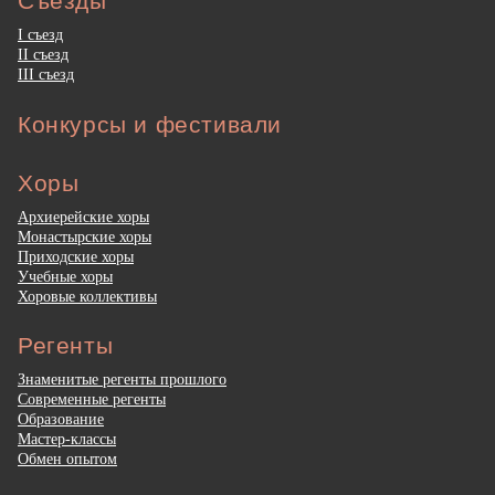
Съезды
I съезд
II съезд
III съезд
Конкурсы и фестивали
Хоры
Архиерейские хоры
Монастырские хоры
Приходские хоры
Учебные хоры
Хоровые коллективы
Регенты
Знаменитые регенты прошлого
Современные регенты
Образование
Мастер-классы
Обмен опытом