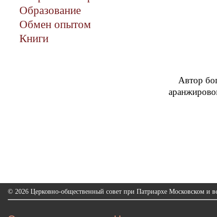
Образование
Обмен опытом
Книги
Автор бо
аранжирово
© 2026 Церковно-общественный совет при Патриархе Московском и вс