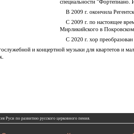
специальности "Фортепиано. 
В 2009 г. окончила Регент
С 2009 г. по настоящее вре
Мирликийского в Покровском 
С 2020 г. хор преобразован
гослужебной и концертной музыки для квартетов и м
к.
ея Руси по развитию русского церковного пения.