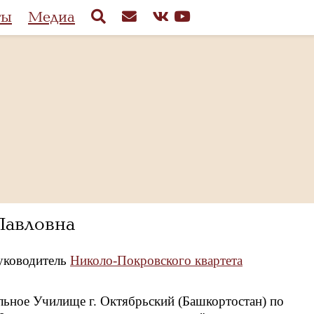
ты
Медиа
авловна
уководитель
Николо-Покровского квартета
льное Училище г. Октябрьский (Башкортостан) по