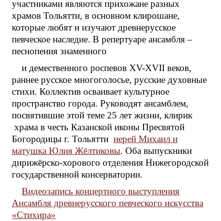
участниками являются прихожане разных
храмов Тольятти, в основном клирошане,
которые любят и изучают древнерусское
певческое наследие. В репертуаре ансамбля –
песнопения знаменного
и демественного роспевов XV-XVII веков,
раннее русское многоголосье, русские духовные
стихи. Коллектив осваивает культурное
пространство города. Руководят ансамблем,
посвятившие этой теме 25 лет жизни, клирик
храма в честь Казанской иконы Пресвятой
Богородицы г. Тольятти
иерей Михаил и
матушка Юлия Жёлтиковы
. Оба выпускники
дирижёрско-хорового отделения Нижегородской
государственной консерватории.
Видеозапись концертного выступления
Ансамбля древнерусского певческого искусства
«Стихира»