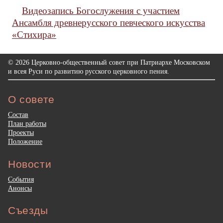
Видеозапись Богослужения с участием
Ансамбля древнерусского певческого искусства
«Стихира»
© 2026 Церковно-общественный совет при Патриархе Московском
и всея Руси по развитию русского церковного пения.
О совете
Состав
План работы
Проекты
Положение
Новости
События
Анонсы
Съезды