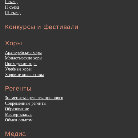
I съезд
II съезд
III съезд
Конкурсы и фестивали
Хоры
Архиерейские хоры
Монастырские хоры
Приходские хоры
Учебные хоры
Хоровые коллективы
Регенты
Знаменитые регенты прошлого
Современные регенты
Образование
Мастер-классы
Обмен опытом
Медиа