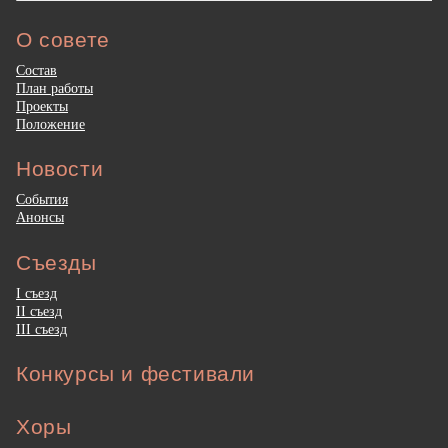
О совете
Состав
План работы
Проекты
Положение
Новости
События
Анонсы
Съезды
I съезд
II съезд
III съезд
Конкурсы и фестивали
Хоры