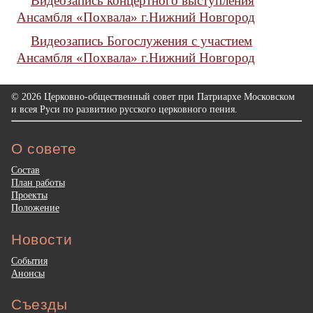
Видеозапись концертного выступления
Ансамбля «Похвала» г.Нижний Новгород
Видеозапись Богослужения с участием
Ансамбля «Похвала» г.Нижний Новгород
© 2026 Церковно-общественный совет при Патриархе Московском
и всея Руси по развитию русского церковного пения.
О совете
Состав
План работы
Проекты
Положение
Новости
События
Анонсы
Съезды