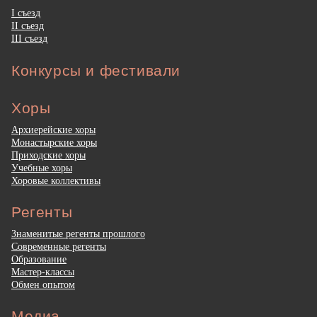
I съезд
II съезд
III съезд
Конкурсы и фестивали
Хоры
Архиерейские хоры
Монастырские хоры
Приходские хоры
Учебные хоры
Хоровые коллективы
Регенты
Знаменитые регенты прошлого
Современные регенты
Образование
Мастер-классы
Обмен опытом
Медиа