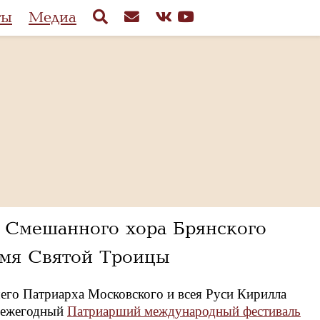
ты
Медиа
м Смешанного хора Брянского
имя Святой Троицы
го Патриарха Московского и всея Руси Кирилла
т ежегодный
Патриарший международный фестиваль