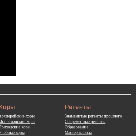
Хоры
Регенты
Архиерейские хоры
Знаменитые регенты прошлого
Монастырские хоры
Современные регенты
Приходские хоры
Образование
Учебные хоры
Мастер-классы