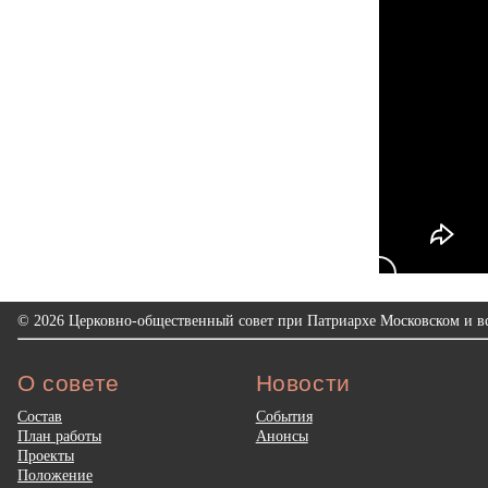
© 2026 Церковно-общественный совет при Патриархе Московском и вс
О совете
Новости
Состав
События
План работы
Анонсы
Проекты
Положение