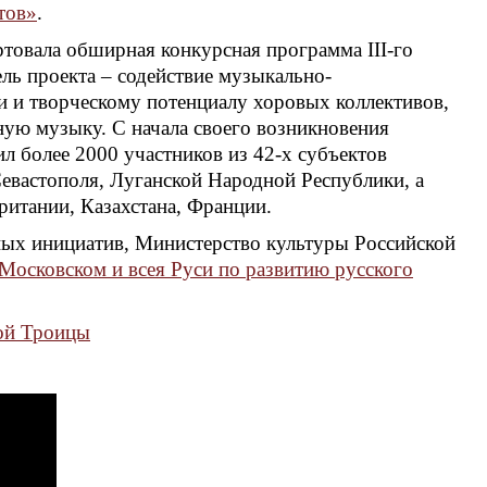
тов»
.
ртовала обширная конкурсная программа III-го
ль проекта – содействие музыкально-
и и творческому потенциалу хоровых коллективов,
ю музыку. С начала своего возникновения
 более 2000 участников из 42-х субъектов
Севастополя, Луганской Народной Республики, а
ритании, Казахстана, Франции.
ых инициатив, Министерство культуры Российской
Московском и всея Руси по развитию русского
ой Троицы