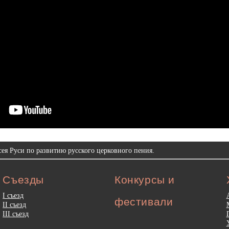
ея Руси по развитию русского церковного пения.
Съезды
Конкурсы и
I съезд
фестивали
II съезд
III съезд