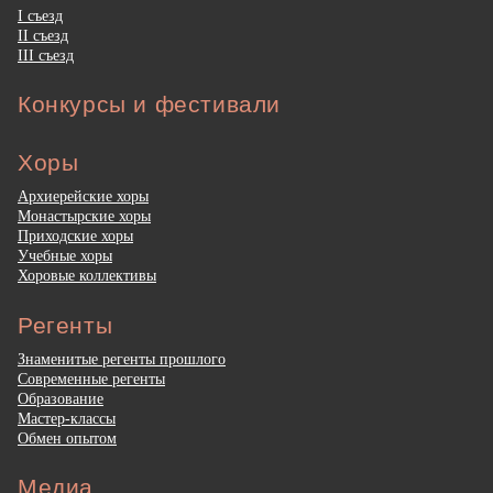
I съезд
II съезд
III съезд
Конкурсы и фестивали
Хоры
Архиерейские хоры
Монастырские хоры
Приходские хоры
Учебные хоры
Хоровые коллективы
Регенты
Знаменитые регенты прошлого
Современные регенты
Образование
Мастер-классы
Обмен опытом
Медиа