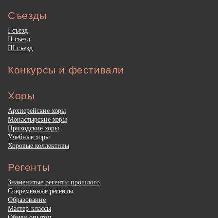
Съезды
I съезд
II съезд
III съезд
Конкурсы и фестивали
Хоры
Архиерейские хоры
Монастырские хоры
Приходские хоры
Учебные хоры
Хоровые коллективы
Регенты
Знаменитые регенты прошлого
Современные регенты
Образование
Мастер-классы
Обмен опытом