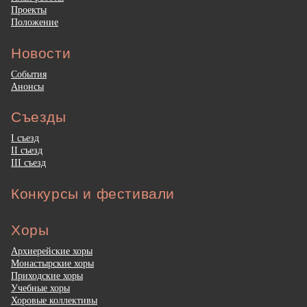
Проекты
Положение
Новости
События
Анонсы
Съезды
I съезд
II съезд
III съезд
Конкурсы и фестивали
Хоры
Архиерейские хоры
Монастырские хоры
Приходские хоры
Учебные хоры
Хоровые коллективы