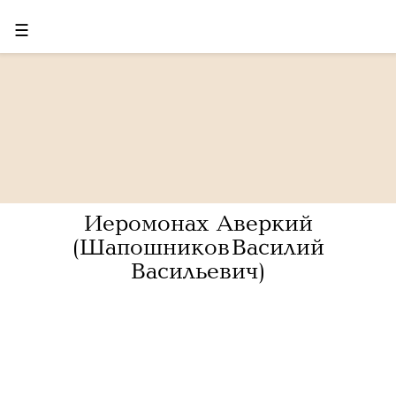
☰
Иеромонах Аверкий
(Шапошников Василий
Васильевич)