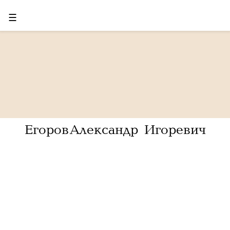
☰
Егоров Александр Игоревич