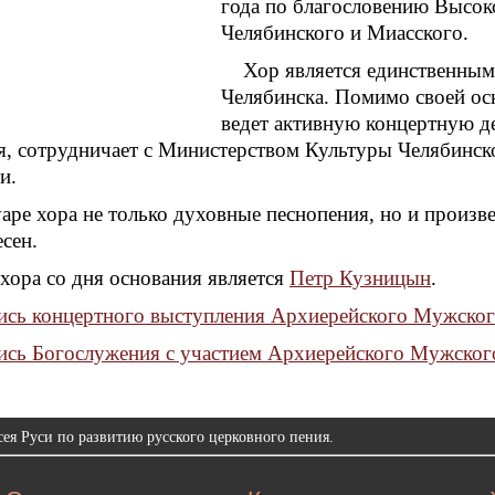
года по благословению Высо
Челябинского и Миасского.
Хор является единственны
Челябинска. Помимо своей осн
ведет активную концертную де
, сотрудничает с Министерством Культуры Челябинск
и.
аре хора не только духовные песнопения, но и произв
сен.
хора со дня основания является
Петр Кузницын
.
ись концертного выступления Архиерейского Мужско
ись Богослужения с участием Архиерейского Мужско
ея Руси по развитию русского церковного пения.