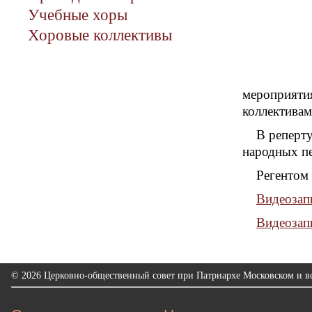
Учебные хоры
Хоровые коллективы
мероприятия
коллективам
В реперту
народных пе
Регентом 
Видеозап
Видеозап
© 2026 Церковно-общественный совет при Патриархе Московском и вс