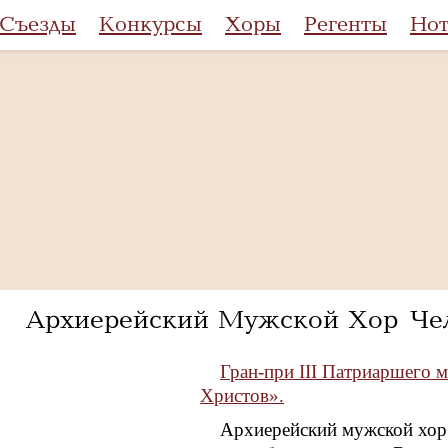
Съезды
Конкурсы
Хоры
Регенты
Но
Архиерейский Мужской Хор Че
Гран-при III Патриаршего 
Христов».
Архиерейский мужской хор