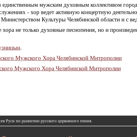
я единственным мужским духовным коллективом города
служениях - хор ведет активную концертную деятельно
с Министерством Культуры Челябинской области и с в
е хора не только духовные песнопения, но и произведе
узницын
.
йского Мужского Хора Челябинской Митрополии
йского Мужского Хора Челябинской Митрополии
ея Руси по развитию русского церковного пения.