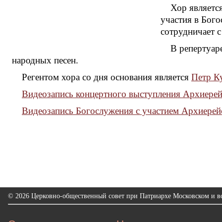
Хор являетс
участия в Бого
сотрудничает 
В репертуар
народных песен.
Регентом хора со дня основания является
Петр К
Видеозапись концертного выступления Архиере
Видеозапись Богослужения с участием Архиере
© 2026 Церковно-общественный совет при Патриархе Московском и вс