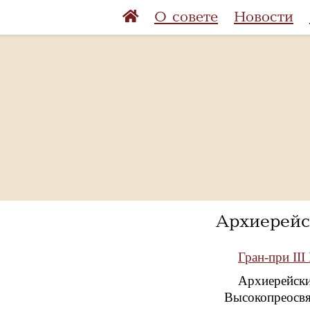
О совете
Новости
Архиерей
Гран-при II
Архиерейски
Высокопреосвя