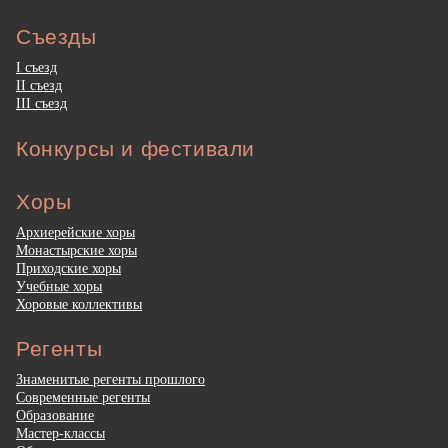
Съезды
I съезд
II съезд
III съезд
Конкурсы и фестивали
Хоры
Архиерейские хоры
Монастырские хоры
Приходские хоры
Учебные хоры
Хоровые коллективы
Регенты
Знаменитые регенты прошлого
Современные регенты
Образование
Мастер-классы