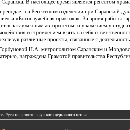
. Саранска. В настоящее время является регентом хра
 преподает на Регентском отделении при Саранской д
ние» и «Богослужебная практика». За время работы за
уется заслуженным авторитетом и уважением у студент
одействия и стремлением взять на себя ответственност
еализуя различные проекты, связанные с деятельност
 Горбуновой Н.А. митрополитом Саранским и Мордовс
матерью, награждена Грамотой правительства Республи
ея Руси по развитию русского церковного пения.