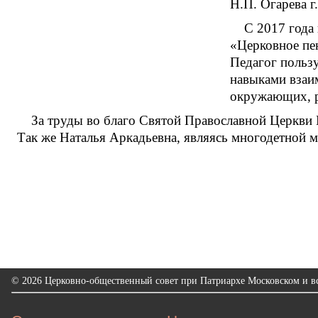
Н.П. Огарева г
С 2017 года
«Церковное пе
Педагог польз
навыками взаим
окружающих, р
За труды во благо Святой Православной Церкви
Так же Наталья Аркадьевна, являясь многодетной 
© 2026 Церковно-общественный совет при Патриархе Московском и вс