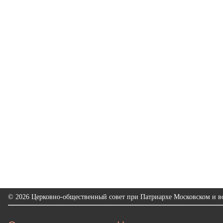
© 2026 Церковно-общественный совет при Патриархе Московском и вс