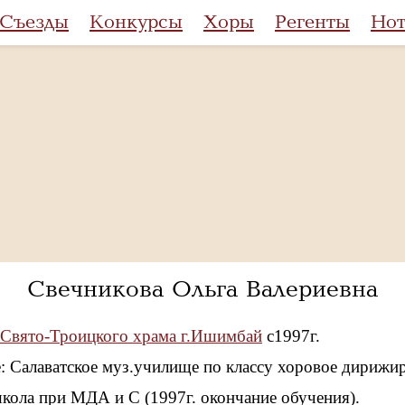
Съезды
Конкурсы
Хоры
Регенты
Но
Свечникова Ольга Валериевна
 Свято-Троицкого храма г.Ишимбай
с1997г.
: Салаватское муз.училище по классу хоровое дирижи
школа при МДА и С (1997г. окончание обучения).