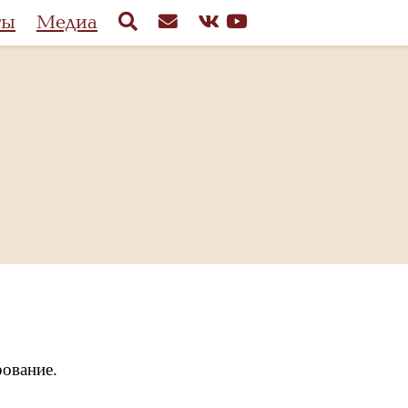
ты
Медиа
рование.