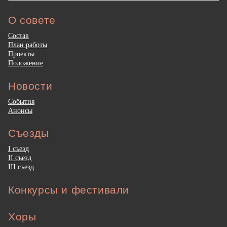
О совете
Состав
План работы
Проекты
Положение
Новости
События
Анонсы
Съезды
I съезд
II съезд
III съезд
Конкурсы и фестивали
Хоры