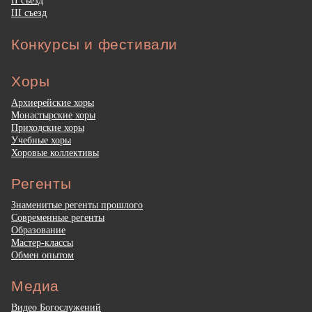
II съезд
III съезд
Конкурсы и фестивали
Хоры
Архиерейские хоры
Монастырские хоры
Приходские хоры
Учебные хоры
Хоровые коллективы
Регенты
Знаменитые регенты прошлого
Современные регенты
Образование
Мастер-классы
Обмен опытом
Медиа
Видео Богослужений