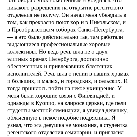
разговора с уполномоченным я убедился, что
никакого разрешения на открытие регентского
отделения не получу. Он начал меня убеждать в
том, как прекрасно поют хор и в Никольском, и
в Преображенском соборах Санкт-Петербурга,
— а это было действительно так, там работали
выдающиеся профессиональные хоровые
коллективы. Но ведь речь шла не о двух
элитных храмах Петербурга, достаточно
обеспеченных и привлекавших блестящих
исполнителей. Речь шла о пении в наших храмах
и больших, и малых, и городских, и сельских. И
тогда пришлось пойти на некое ухищрение. У
меня были хорошие связи с Финляндией, и
однажды в Куопио, на клиросе церкви, где пели
студенты местной семинарии, я увидел девушку,
облаченную в некое подобие подрясника. Я
узнал, что эта девушка не монахиня, а студентка
регентского отделения семинарии, и пригласил