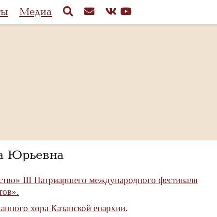
ты
Медиа
а Юрьевна
ство» III Патриаршего международного фестиваля
тов».
анного хора Казанской епархии
.