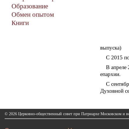
Образование
Обмен опытом
Книги
выпуска)
С 2015 п
В апреле
епархии.
С сентябр
Духовной с
© 2026 Церковно-общественный совет при Патриархе Московском и вс