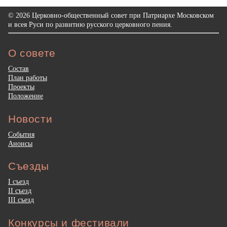
© 2026 Церковно-общественный совет при Патриархе Московском
и всея Руси по развитию русского церковного пения.
О совете
Состав
План работы
Проекты
Положение
Новости
События
Анонсы
Съезды
I съезд
II съезд
III съезд
Конкурсы и фестивали