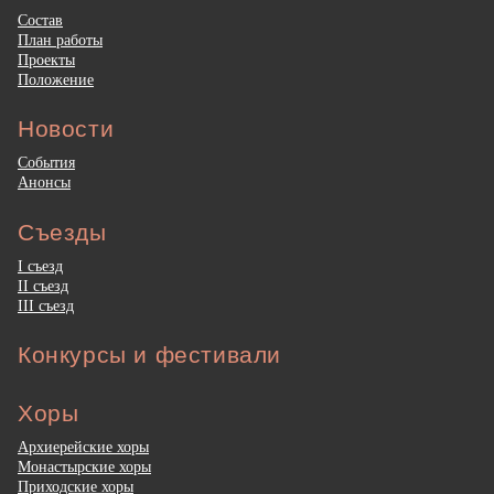
Состав
План работы
Проекты
Положение
Новости
События
Анонсы
Съезды
I съезд
II съезд
III съезд
Конкурсы и фестивали
Хоры
Архиерейские хоры
Монастырские хоры
Приходские хоры