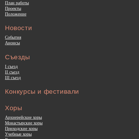
План работы
Проекты
Положение
Новости
События
Анонсы
Съезды
I съезд
II съезд
III съезд
Конкурсы и фестивали
Хоры
Архиерейские хоры
Монастырские хоры
Приходские хоры
Учебные хоры