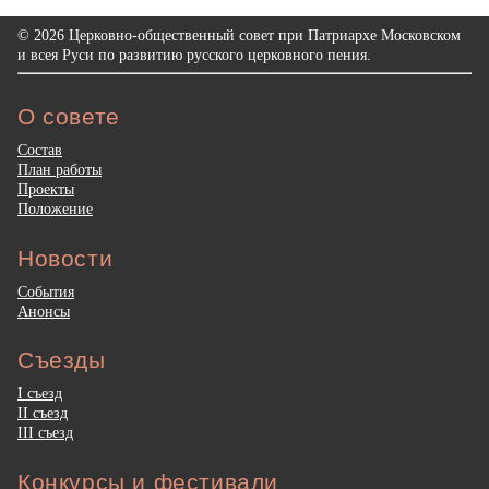
© 2026 Церковно-общественный совет при Патриархе Московском
и всея Руси по развитию русского церковного пения.
О совете
Состав
План работы
Проекты
Положение
Новости
События
Анонсы
Съезды
I съезд
II съезд
III съезд
Конкурсы и фестивали