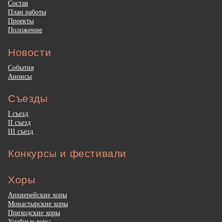
Состав
План работы
Проекты
Положение
Новости
События
Анонсы
Съезды
I съезд
II съезд
III съезд
Конкурсы и фестивали
Хоры
Архиерейские хоры
Монастырские хоры
Приходские хоры
Учебные хоры