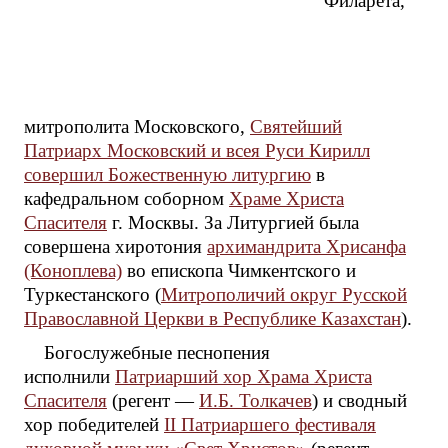
Филарета,
митрополита Московского,
Святейший
Патриарх Московский и всея Руси Кирилл
совершил Божественную литургию
в
кафедральном соборном
Храме Христа
Спасителя
г. Москвы. За Литургией была
совершена хиротония
архимандрита Хрисанфа
(Коноплева)
во епископа Чимкентского и
Туркестанского (
Митрополичий округ Русской
Православной Церкви в Республике Казахстан
).
Богослужебные песнопения
исполнили
Патриарший хор Храма Христа
Спасителя
(регент —
И.Б. Толкачев
) и сводный
хор победителей
II Патриаршего фестиваля