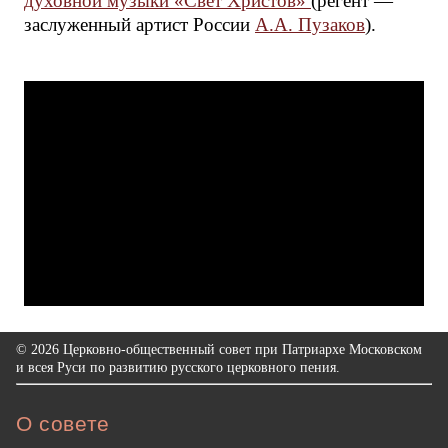
духовной музыки «Свет Христов»
(регент —
заслуженный артист России
А.А. Пузаков
).
© 2026 Церковно-общественный совет при Патриархе Московском
и всея Руси по развитию русского церковного пения.
О совете