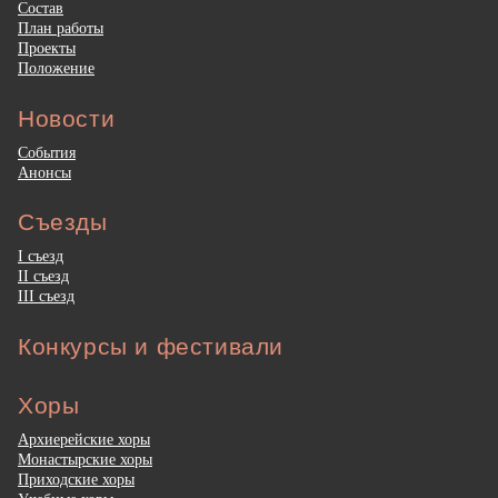
Состав
План работы
Проекты
Положение
Новости
События
Анонсы
Съезды
I съезд
II съезд
III съезд
Конкурсы и фестивали
Хоры
Архиерейские хоры
Монастырские хоры
Приходские хоры