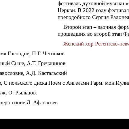
фестиваль духовной музыки «
Церкви. В 2022 году фестива
преподобного Сергия Радонеж
Второй этап – заочная фор
прошедших во второй этап Фе
Женский хор Регентско-пев
мя Господне, П.Г. Чесноков
ный Сыне, А.Т. Гречанинов
авословие, А.Д. Кастальский
е, С польского диска Поем с Ангелами Гарм. мон.Иули
уж, О. Рыльцов.
зеро синие Л. Афанасьев