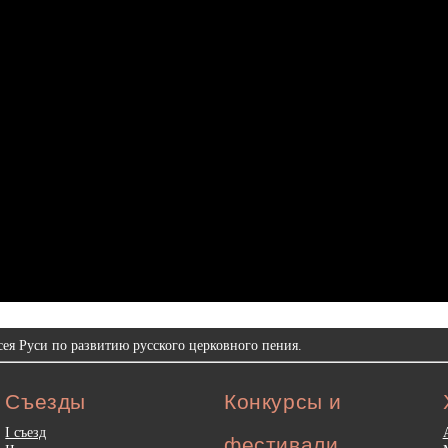
ея Руси по развитию русского церковного пения.
Съезды
Конкурсы и
I съезд
фестивали