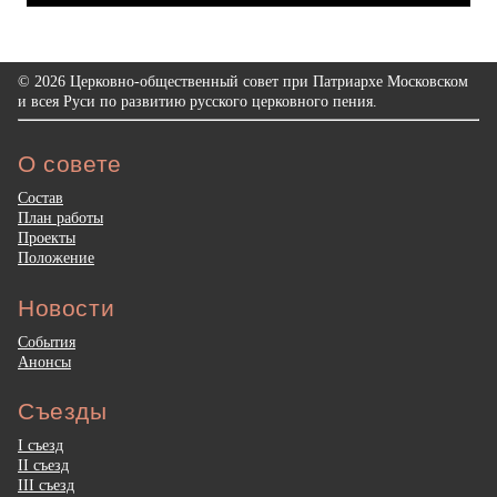
© 2026 Церковно-общественный совет при Патриархе Московском
и всея Руси по развитию русского церковного пения.
О совете
Состав
План работы
Проекты
Положение
Новости
События
Анонсы
Съезды
I съезд
II съезд
III съезд