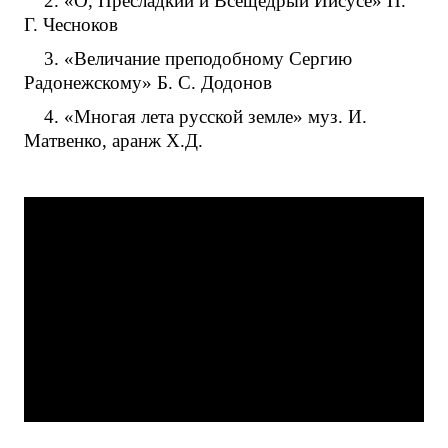
2. «О, Пресладкий и Всещедрый Иисусе» П.
Г. Чесноков
3. «Величание преподобному Сергию
Радонежскому» Б. С. Додонов
4. «Многая лета русской земле» муз. И.
Матвенко, аранж Х.Д.