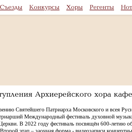
Съезды
Конкурсы
Хоры
Регенты
Но
тупления Архиерейского хора кафе
вению Святейшего Патриарха Московского и всея Руси 
атриарший Международный фестиваль духовной музыки
Церкви. В 2022 году фестиваль посвящён 600-летию 
 Второй этап – заочная форма - видеозаписи концертн