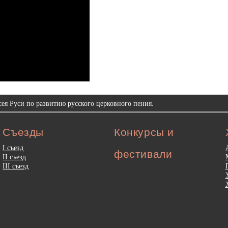
ея Руси по развитию русского церковного пения.
Съезды
Конкурсы и
I съезд
фестивали
II съезд
III съезд