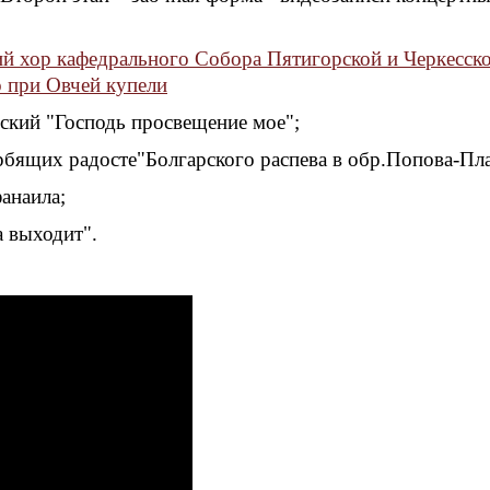
й хор кафедрального Собора Пятигорской и Черкесск
о при Овчей купели
ьский "Господь просвещение мое";
орбящих радосте"Болгарского распева в обр.Попова-Пл
анаила;
а выходит".