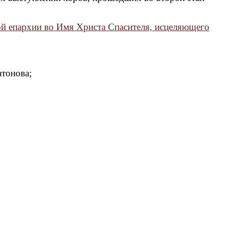
ой епархии во Имя Христа Спасителя, исцеляющего
атонова;