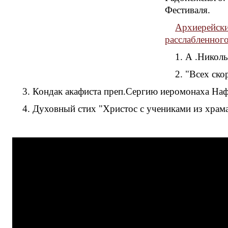
Фестиваля.
Архиерейски
расслабленног
1. А .Никол
2. "Всех ск
3. Кондак акафиста преп.Сергию иеромонаха Наф
4. Духовный стих "Христос с учениками из храм