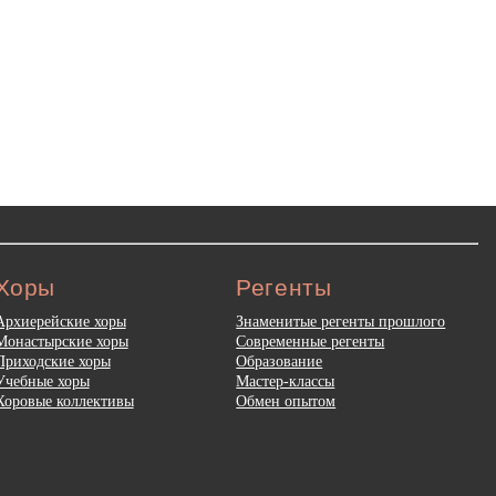
Хоры
Регенты
Архиерейские хоры
Знаменитые регенты прошлого
Монастырские хоры
Современные регенты
Приходские хоры
Образование
Учебные хоры
Мастер-классы
Хоровые коллективы
Обмен опытом