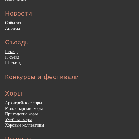
Новости
События
Анонсы
Съезды
I съезд
II съезд
III съезд
Конкурсы и фестивали
Хоры
Архиерейские хоры
Монастырские хоры
Приходские хоры
Учебные хоры
Хоровые коллективы
Регенты