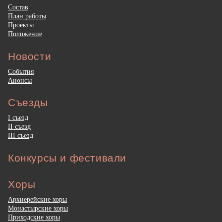
Состав
План работы
Проекты
Положение
Новости
События
Анонсы
Съезды
I съезд
II съезд
III съезд
Конкурсы и фестивали
Хоры
Архиерейские хоры
Монастырские хоры
Приходские хоры