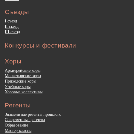
Съезды
I съезд
II съезд
III съезд
Конкурсы и фестивали
Хоры
Архиерейские хоры
Монастырские хоры
Приходские хоры
Учебные хоры
Хоровые коллективы
Регенты
Знаменитые регенты прошлого
Современные регенты
Образование
Мастер-классы