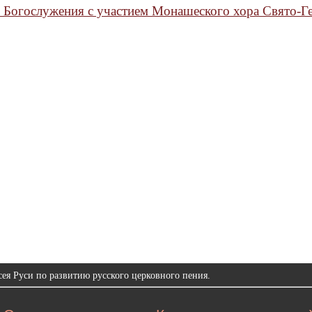
 Богослужения с участием Монашеского хора Свято-Ге
ея Руси по развитию русского церковного пения.